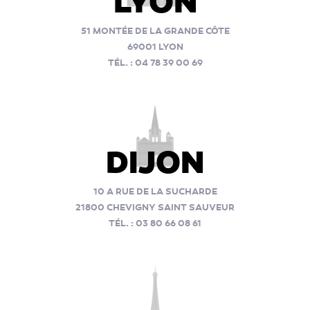
LYON
51 MONTÉE DE LA GRANDE CÔTE
69001 LYON
TÉL. : 04 78 39 00 69
DIJON
10 A RUE DE LA SUCHARDE
21800 CHEVIGNY SAINT SAUVEUR
TÉL. : 03 80 66 08 61