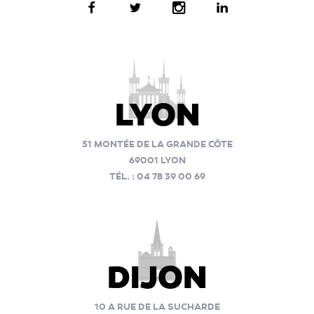
LYON
51 MONTÉE DE LA GRANDE CÔTE
69001 LYON
TÉL. : 04 78 39 00 69
DIJON
10 A RUE DE LA SUCHARDE